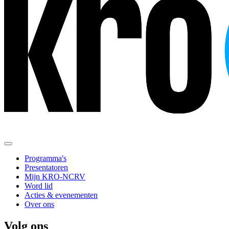
Programma's
Presentatoren
Mijn KRO-NCRV
Word lid
Acties & evenementen
Over ons
Volg ons