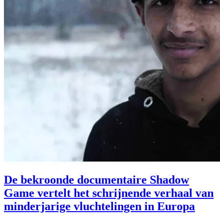
De bekroonde documentaire Shadow
Game vertelt het schrijnende verhaal van
minderjarige vluchtelingen in Europa