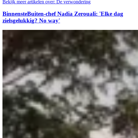
Bekijk meer artikelen over:
De verwondering
BinnensteBuiten-chef Nadia Zerouali: 'Elke dag
zielsgelukkig? No way'