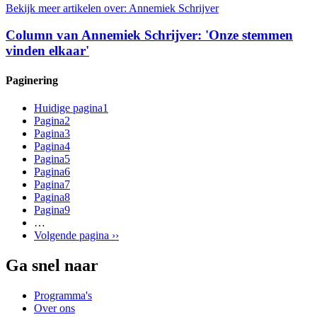
Bekijk meer artikelen over:
Annemiek Schrijver
Column van Annemiek Schrijver: 'Onze stemmen
vinden elkaar'
Paginering
Huidige pagina
1
Pagina
2
Pagina
3
Pagina
4
Pagina
5
Pagina
6
Pagina
7
Pagina
8
Pagina
9
…
Volgende pagina
››
Ga snel naar
Programma's
Over ons