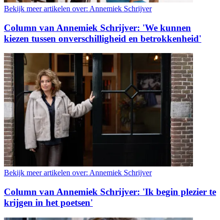
Bekijk meer artikelen over:
Annemiek Schrijver
Column van Annemiek Schrijver: 'We kunnen
kiezen tussen onverschilligheid en betrokkenheid'
Bekijk meer artikelen over:
Annemiek Schrijver
Column van Annemiek Schrijver: 'Ik begin plezier te
krijgen in het poetsen'