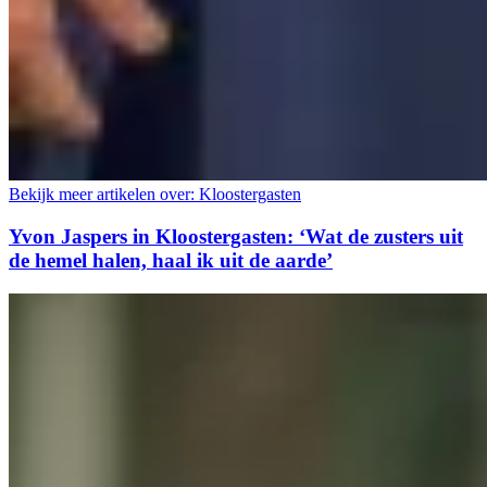
Bekijk meer artikelen over:
Kloostergasten
Yvon Jaspers in Kloostergasten: ‘Wat de zusters uit
de hemel halen, haal ik uit de aarde’