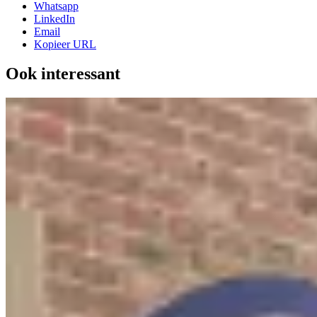
Whatsapp
LinkedIn
Email
Kopieer URL
Ook interessant