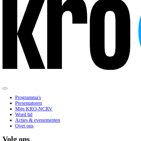
Programma's
Presentatoren
Mijn KRO-NCRV
Word lid
Acties & evenementen
Over ons
Volg ons