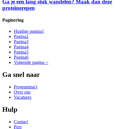
Ga je een lang stuk wandelen? Maak dan deze
proteïnerepen
Paginering
Huidige pagina
1
Pagina
2
Pagina
3
Pagina
4
Pagina
5
Pagina
6
Volgende pagina
››
Ga snel naar
Programma's
Over ons
Vacatures
Hulp
Contact
Pers