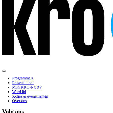
Programma's
Presentatoren
Mijn KRO-NCRV
Word lid
Acties & evenementen
Over ons
Volg ons